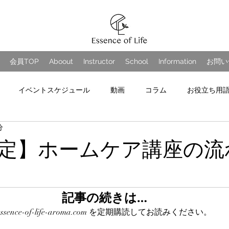
会員TOP
Aboout
Instructor
School
Information
お問い
イベントスケジュール
動画
コラム
お役立ち用
分
定】ホームケア講座の流
記事の続きは…
essence-of-life-aroma.com を定期購読してお読みください。