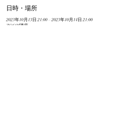
日時・場所
2023年10月13日 21:00 – 2023年10月14日 21:00
ZOOM講座
参加者
すべて表示
このイベントをシェア
Copyright © Essence of Life Associate