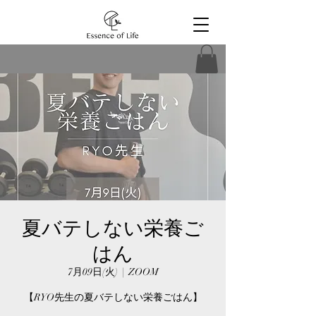
夏バテしない栄養ご
はん
7月09日(火)
  |  
ZOOM
【RYO先生の夏バテしない栄養ごはん】